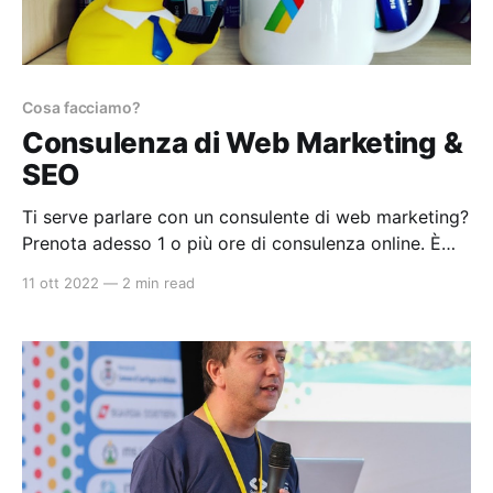
Cosa facciamo?
Consulenza di Web Marketing &
SEO
Ti serve parlare con un consulente di web marketing?
Prenota adesso 1 o più ore di consulenza online. È
semplice ti basta selezionare il giorno e l'ora come
11 ott 2022
—
2 min read
quando prenoti un hotel o un biglietto aereo. Effettui
il pagamento è puoi richiedere la cancellazione o il
rinvio. Cosa offre la