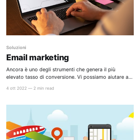
Soluzioni
Email marketing
Ancora è uno degli strumenti che genera il più
elevato tasso di conversione. Vi possiamo aiutare a
gestire le vostre liste di utenti tramite delle
4 ott 2022
—
2 min read
applicazioni CRM e utilizzando i nostri server sarà
possibile inviare le newsletter. Riteniamo che l’email
marketing, anche se è un mezzo apparentemente
semplice, vada