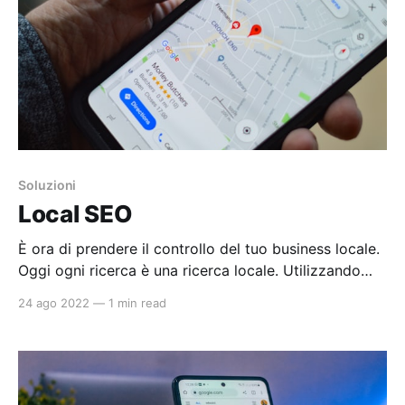
Soluzioni
Local SEO
È ora di prendere il controllo del tuo business locale.
Oggi ogni ricerca è una ricerca locale. Utilizzando
uno smartphone ogni cliente viene circondato da
24 ago 2022
—
1 min read
informazioni geolocalizzate. Tu nella gestione della
pubblicità della tua attività locale stai attento che il
tuo potenziale cliente ti trovi grazie al suo
smartphone? Ottimizzando