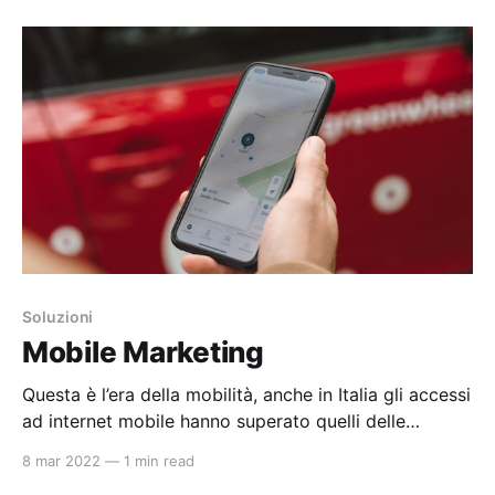
insieme all’ultimo arrivato TikTok (da non
sottovalutare altri social con target ben specifici
come Linkedin, Pinterest, etc.). Il
Soluzioni
Mobile Marketing
Questa è l’era della mobilità, anche in Italia gli accessi
ad internet mobile hanno superato quelli delle
postazioni desktop. Quando pensiamo al mobile è
8 mar 2022
—
1 min read
necessario ricordarsi sia dei computer portatile sia,