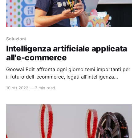
Soluzioni
Intelligenza artificiale applicata
all'e-commerce
Goowai Edit affronta ogni giorno temi importanti per
il futuro dell-ecommerce, legati all'intelligenza
artificiale. Nel dettaglio vengono affrontati argomenti
10 ott 2022
—
3 min read
relativi alla Data Science, all' Artificial Intelligence, al
Machine Learning e il Deep Learning. Intelligenza
artificiale per l'e-commerce L'introduzione
dell'intelligenza artificiale nelle vendite, nel marketing
e nella gestione del magazzino è