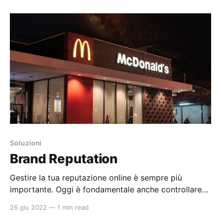
acquisire contatti online? * Come puoi realmente
portare le persone dal web al tuo negozio fisico o
portare
Soluzioni
Brand Reputation
Gestire la tua reputazione online è sempre più
importante. Oggi è fondamentale anche controllare
costantemente come gli altri possono vedere il
26 giu 2022
—
1 min read
nostro brand o chi parla di noi. Utilizziamo strumenti