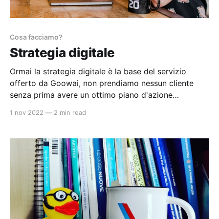
Cosa facciamo?
Strategia digitale
Ormai la strategia digitale è la base del servizio
offerto da Goowai, non prendiamo nessun cliente
senza prima avere un ottimo piano d'azione
sostenibile nel tempo. Tempo fa c'era bisogno di
1 nov 2022
—
2 min read
formazione, oggi forniamo alle aziende una strategia
concreta che possa rafforzare la loro presenza nel
web alimentando nuove sfide.