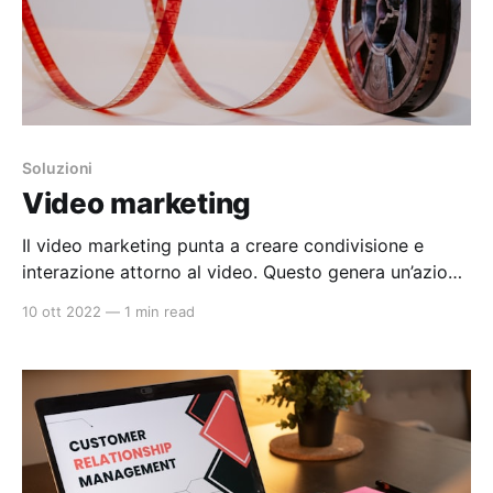
Soluzioni
Video marketing
Il video marketing punta a creare condivisione e
interazione attorno al video. Questo genera un’azione
che porterà gli utenti a parlare di un determinato
10 ott 2022
—
1 min read
prodotto o servizio. I messaggi e i contenuti veicolati
tramite video ottengono sempre di più il consenso
dei consumatori. Il nostro servizio permette di
veicolare