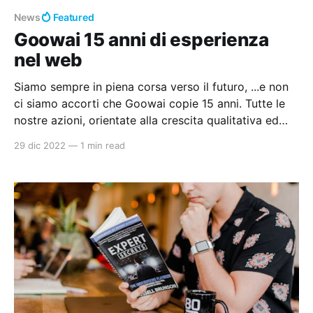
News
Featured
Goowai 15 anni di esperienza
nel web
Siamo sempre in piena corsa verso il futuro, ...e non
ci siamo accorti che Goowai copie 15 anni. Tutte le
nostre azioni, orientate alla crescita qualitativa ed
innovativa dei servizi offerti, in questi anni hanno
29 dic 2022
—
1 min read
contribuito a mantenere Goowai sempre giovane. La
nostra esperienza è stata di aiuto per tantissimi