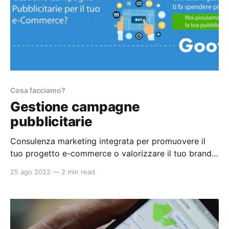
Cosa facciamo?
Gestione campagne
pubblicitarie
Consulenza marketing integrata per promuovere il
tuo progetto e-commerce o valorizzare il tuo brand.
Analizziamo i tuoi obiettivi per consentire a Google
25 ago 2022
—
2 min read
Ads e Facebook Ads di mostrare con facilità e al
minor costo i tuoi prodotti, aiutiamo te e il tuo staff a
raggiungere i nuovi clienti, diminuire i