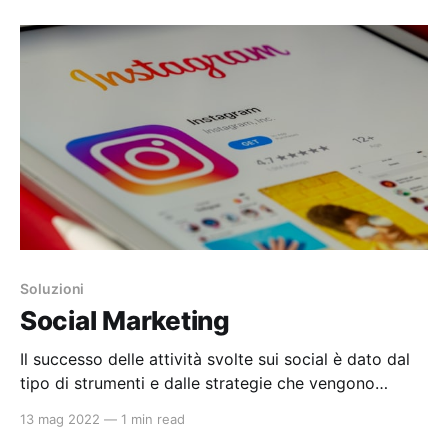
che leggono costantemente il web, ne controllano il
livello, il posizionamento, i fattori positivi e negativi.
Questa attenta analisi ci
Soluzioni
Social Marketing
Il successo delle attività svolte sui social è dato dal
tipo di strumenti e dalle strategie che vengono
utilizzati rispecchiando la vita reale. Fra i più
13 mag 2022
—
1 min read
importanti troviamo Facebook, Instagram, Twitter,